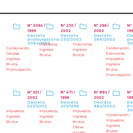
Nº 2064 /
Nº 230 /
Nº 266 /
Nº
1999
2002
2002
19
Decreto
Decreto
Decreto
De
promulgatorio
230/2002
266/2002
pr
2064/1999
20
Impuestos
,
Direcciones
,
Condonación
,
Condonación
,
Ingresos
Ingresos
,
,
Deudas
,
Exenciones
,
Brutos
Brutos
Ingresos
Impuestos
,
,
Brutos
Ingresos
,
Promulgación
,
Brutos
Promulgación
,
Nº 521 /
Nº 471 /
Nº 882 /
Nº
2002
1996
2002
19
Decreto
Decreto
Decreto
De
521/2002
471/1996
882/2002
Pr
30
Impuestos
,
Impuestos
,
Impuestos
,
Condonación
,
Ingresos
Ingresos
Ingresos
,
,
,
Impuestos
,
Brutos
Brutos
Brutos
Ingresos
Obras
,
,
Brutos
sociales