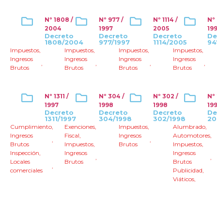
Nº 1808 /
Nº 977 /
Nº 1114 /
Nº
2004
1997
2005
19
Decreto
Decreto
Decreto
De
1808/2004
977/1997
1114/2005
94
Impuestos
,
Impuestos
,
Impuestos
,
Impuestos
,
Ingresos
Ingresos
Ingresos
Ingresos
,
,
,
,
Brutos
Brutos
Brutos
Brutos
Nº 1311 /
Nº 304 /
Nº 302 /
Nº
1997
1998
1998
19
Decreto
Decreto
Decreto
De
1311/1997
304/1998
302/1998
20
Cumplimiento
,
Exenciones
,
Impuestos
,
Alumbrado
,
Ingresos
Fiscal
,
Ingresos
Automotores
,
,
,
Brutos
Impuestos
,
Brutos
Impuestos
,
Inspección
,
Ingresos
Ingresos
,
,
Locales
Brutos
Brutos
,
comerciales
Publicidad
,
Viáticos
,