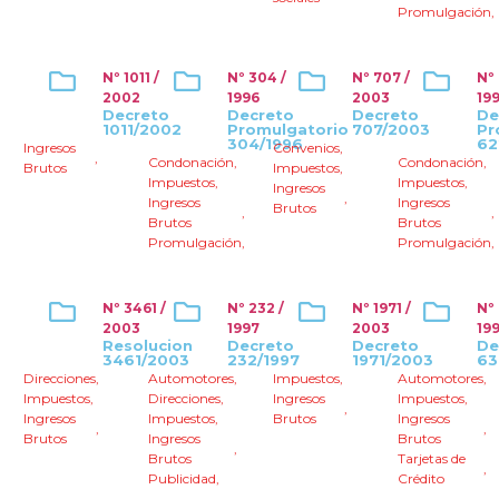
Promulgación
,
Nº 1011 /
Nº 304 /
Nº 707 /
Nº
2002
1996
2003
19
Decreto
Decreto
Decreto
De
1011/2002
Promulgatorio
707/2003
Pr
304/1996
62
Ingresos
Convenios
,
,
Condonación
,
Condonación
,
Brutos
Impuestos
,
Impuestos
,
Impuestos
,
Ingresos
,
Ingresos
Ingresos
Brutos
,
,
Brutos
Brutos
Promulgación
,
Promulgación
,
Nº 3461 /
Nº 232 /
Nº 1971 /
Nº
2003
1997
2003
19
Resolucion
Decreto
Decreto
De
3461/2003
232/1997
1971/2003
63
Direcciones
,
Automotores
,
Impuestos
,
Automotores
,
Impuestos
,
Direcciones
,
Ingresos
Impuestos
,
,
Ingresos
Impuestos
,
Brutos
Ingresos
,
,
Brutos
Ingresos
Brutos
,
Brutos
Tarjetas de
,
Publicidad
,
Crédito