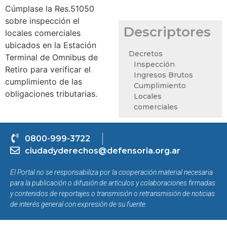
Cúmplase la Res.51050
sobre inspección el
Descriptores
locales comerciales
ubicados en la Estación
Decretos
Terminal de Omnibus de
Inspección
Retiro para verificar el
Ingresos Brutos
cumplimiento de las
Cumplimiento
obligaciones tributarias.
Locales
comerciales
0800-999-3722
ciudadyderechos@defensoria.org.ar
El Portal no se responsabiliza por la cooperación material necesaria
para la publicación o difusión de artículos y colaboraciones firmadas
y contenidos de reportajes o transmisión o retransmisión de noticias
de interés general con expresión de su fuente.