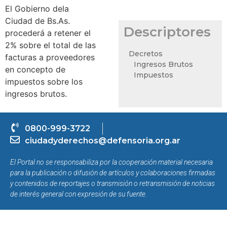
El Gobierno dela
Ciudad de Bs.As.
Descriptores
procederá a retener el
2% sobre el total de las
Decretos
facturas a proveedores
Ingresos Brutos
en concepto de
Impuestos
impuestos sobre los
ingresos brutos.
0800-999-3722
ciudadyderechos@defensoria.org.ar
El Portal no se responsabiliza por la cooperación material necesaria
para la publicación o difusión de artículos y colaboraciones firmadas
y contenidos de reportajes o transmisión o retransmisión de noticias
de interés general con expresión de su fuente.