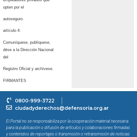
opten por el
autoseguro.
artículo 4:
Comuníquese, publíquese,
dése a la Dirección Nacional
del
Registro Oficial y archívese.
FIRMANTES
0800-999-3722
ciudadyderechos@defensoria.org.ar
El Portal no se responsabiliza por la cooperación material necesaria
para la publicación o difusión de artículos y colaboraciones firmadas
y contenidos de reportajes o transmisión o retransmisión de noticias