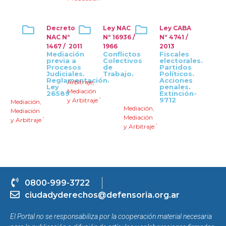
Decreto
Ley NAC
Ley CABA
NAC Nº
Nº 16936 /
Nº 4741 /
1467 / 2011
1966
2013
Mediación
Conflictos
Fiscales
previa a
Colectivos
electorales.
Procesos
de
Partidos
Judiciales.
Trabajo.
Políticos.
Reglamentación.
Acciones
Arbitraje
,
Ley
penales.
Mediación
26589
Extinción-
,
9712
y Arbitraje
Mediación
,
Mediación
,
Mediación
,
Mediación
y Arbitraje
,
y Arbitraje
0800-999-3722
ciudadyderechos@defensoria.org.ar
El Portal no se responsabiliza por la cooperación material necesaria