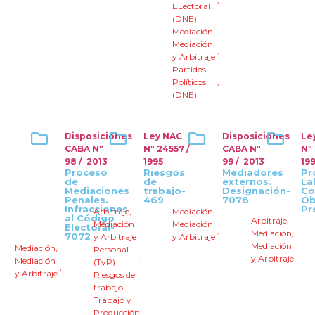
ELectoral
(DNE)
Mediación
,
Mediación
,
y Arbitraje
Partidos
Políticos
,
(DNE)
Disposiciones
Ley NAC
Disposiciones
Le
CABA Nº
Nº 24557 /
CABA Nº
Nº
98 / 2013
1995
99 / 2013
19
Proceso
Riesgos
Mediadores
Pr
de
de
externos.
La
Mediaciones
trabajo-
Designación-
Co
Penales.
469
7078
Ob
Infracciones
Pr
Arbitraje
,
Mediación
,
al Código
Arbitraje
,
Mediación
Mediación
Electoral-
,
,
Mediación
,
7072
y Arbitraje
y Arbitraje
Mediación
Mediación
,
Personal
,
,
y Arbitraje
Mediación
(TyP)
,
y Arbitraje
Riesgos de
,
trabajo
Trabajo y
,
Producción