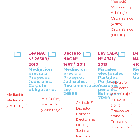
Mediación
,
Mediación y
Arbitraje
Organismos
(Adm)
Organismos
(DDHH)
Ley NAC
Decreto
Ley CABA
De
Nº 26589 /
NAC Nº
Nº 4741 /
NA
2010
1467 / 2011
2013
41
Mediación
Mediación
Fiscales
Ri
previa a
previa a
electorales.
de
Procesos
Procesos
Partidos
tr
Judiciales.
Judiciales.
Políticos.
Arbitraje
,
Carácter
Reglamentación
Acciones
Mediación
obligatorio.
Ley
penales.
,
26589.
Extinción-
y Arbitraje
Mediación
,
7064
Mediación
,
Personal
Mediación
,
Articulo61
,
,
Mediación
(TyP)
y Arbitraje
,
Digesto
y Arbitraje
Riesgos de
,
Normas
,
trabajo
Electorales
Trabajo y
,
DLDC
,
Producción
Justicia
Nacional
,