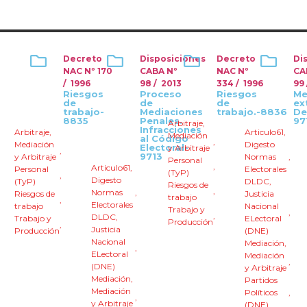
Decreto
Disposiciones
Decreto
Di
NAC Nº 170
CABA Nº
NAC Nº
CA
/ 1996
98 / 2013
334 / 1996
99 
Riesgos
Proceso
Riesgos
Me
de
de
de
ex
trabajo-
Mediaciones
trabajo.-8836
De
8835
Penales.
97
Arbitraje
,
Infracciones
Arbitraje
,
Articulo61
,
Mediación
al Código
,
Mediación
Digesto
Electoral-
y Arbitraje
,
9713
y Arbitraje
Normas
,
Personal
,
Articulo61
,
Personal
Electorales
(TyP)
,
Digesto
(TyP)
DLDC
,
Riesgos de
,
Normas
,
Riesgos de
Justicia
trabajo
,
Electorales
trabajo
Nacional
Trabajo y
,
,
DLDC
,
Trabajo y
ELectoral
Producción
,
Justicia
Producción
(DNE)
Nacional
Mediación
,
,
ELectoral
Mediación
,
(DNE)
y Arbitraje
Mediación
,
Partidos
Mediación
Políticos
,
,
y Arbitraje
(DNE)