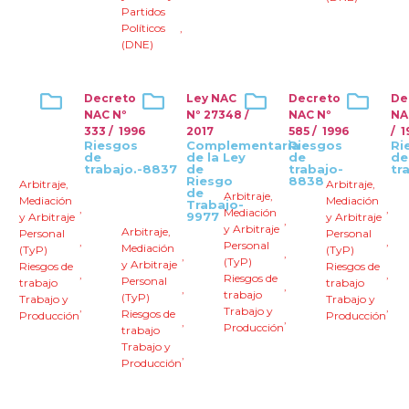
Partidos
Políticos
,
(DNE)
Decreto
Ley NAC
Decreto
De
NAC Nº
Nº 27348 /
NAC Nº
NA
333 / 1996
2017
585 / 1996
/ 1
Riesgos
Complementaria
Riesgos
Ri
de
de la Ley
de
de
trabajo.-8837
de
trabajo-
tr
Riesgo
8838
Arbitraje
,
Arbitraje
,
de
Arbitraje
,
Mediación
Mediación
Trabajo-
,
,
Mediación
9977
y Arbitraje
y Arbitraje
,
y Arbitraje
Arbitraje
,
Personal
Personal
,
,
Personal
Mediación
(TyP)
(TyP)
,
,
(TyP)
y Arbitraje
Riesgos de
Riesgos de
,
,
Riesgos de
Personal
trabajo
trabajo
,
,
trabajo
(TyP)
Trabajo y
Trabajo y
,
,
Trabajo y
Riesgos de
Producción
Producción
,
,
Producción
trabajo
Trabajo y
,
Producción