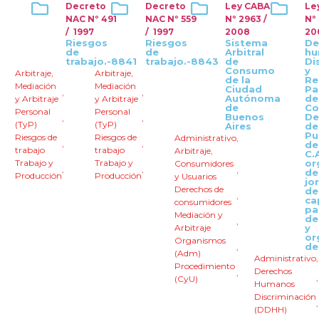
Decreto
Decreto
Ley CABA
Le
NAC Nº 491
NAC Nº 559
Nº 2963 /
Nº
/ 1997
/ 1997
2008
20
Riesgos
Riesgos
Sistema
De
de
de
Arbitral
hu
trabajo.-8841
trabajo.-8843
de
Di
Consumo
y
Arbitraje
,
Arbitraje
,
de la
Re
Mediación
Mediación
Ciudad
Pa
,
,
Autónoma
de
y Arbitraje
y Arbitraje
de
Co
Personal
Personal
Buenos
De
,
,
(TyP)
(TyP)
Aires
de
Pu
Riesgos de
Riesgos de
Administrativo
,
,
,
de
trabajo
trabajo
Arbitraje
,
C.
Trabajo y
Trabajo y
or
Consumidores
,
,
,
de
Producción
Producción
y Usuarios
jo
Derechos de
de
,
ca
consumidores
pa
Mediación y
de
,
Arbitraje
y
or
Organismos
de
,
(Adm)
Administrativo
Procedimiento
Derechos
,
(CyU)
Humanos
Discriminación
(DDHH)