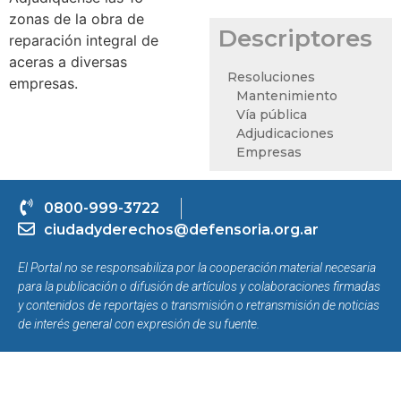
zonas de la obra de
Descriptores
reparación integral de
aceras a diversas
Resoluciones
empresas.
Mantenimiento
Vía pública
Adjudicaciones
Empresas
0800-999-3722
ciudadyderechos@defensoria.org.ar
El Portal no se responsabiliza por la cooperación material necesaria
para la publicación o difusión de artículos y colaboraciones firmadas
y contenidos de reportajes o transmisión o retransmisión de noticias
de interés general con expresión de su fuente.