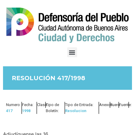
RESOLUCIÓN 417/1998
Numero:
Fecha:
Clase:
Tipo de
Tipo de Entrada:
Anexos:
Fuero:
Fuente:
417
1998
Boletín:
Resolucion
Adjudíquense las 16