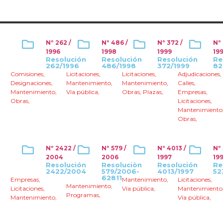
Nº 262 /
Nº 486 /
Nº 372 /
Nº
1996
1998
1999
19
Resolución
Resolución
Resolución
Re
262/1996
486/1998
372/1999
82
Comisiones
,
Licitaciones
,
Licitaciones
,
Adjudicaciones
,
Designaciones
,
Mantenimiento
,
Mantenimiento
,
Calles
,
Mantenimiento
,
Vía pública
,
Obras
,
Plazas
,
Empresas
,
Obras
,
Licitaciones
,
Mantenimiento
Obras
,
Nº 2422 /
Nº 579 /
Nº 4013 /
Nº 
2004
2006
1997
19
Resolución
Resoluciòn
Resolución
Re
2422/2004
579/2006-
4013/1997
52
62811
Empresas
,
Mantenimiento
,
Licitaciones
,
Mantenimiento
,
Licitaciones
,
Vía pública
,
Mantenimiento
Programas
,
Mantenimiento
,
Vía pública
,