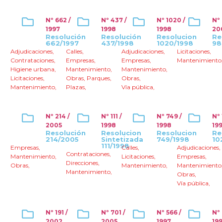
Nº 662 /
Nº 437 /
Nº 1020 /
Nº
1997
1998
1998
20
Resolución
Resolución
Resolucion
Re
662/1997
437/1998
1020/1998
98
Adjudicaciones
,
Calles
,
Adjudicaciones
,
Licitaciones
,
Contrataciones
,
Empresas
,
Empresas
,
Mantenimiento
Higiene urbana
,
Mantenimiento
,
Mantenimiento
,
Licitaciones
,
Obras
,
Parques
,
Obras
,
Mantenimiento
,
Plazas
,
Vía pública
,
Nº 214 /
Nº 111 /
Nº 749 /
Nº 
2005
1998
1998
19
Resolución
Resolucion
Resolucion
Re
214/2005
Sintetizada
749/1998
10
111/1998
Empresas
,
Calles
,
Adjudicaciones
,
Contrataciones
,
Mantenimiento
,
Licitaciones
,
Empresas
,
Direcciones
,
Obras
,
Mantenimiento
,
Mantenimiento
Mantenimiento
,
Obras
,
Vía pública
,
Nº 191 /
Nº 701 /
Nº 566 /
Nº
2002
2005
1997
19