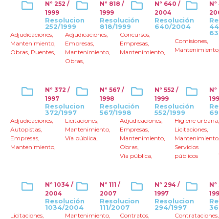
Nº 252 /
Nº 818 /
Nº 640 /
Nº
1999
1999
2004
20
Resolucion
Resolución
Resolución
Re
252/1999
818/1999
640/2004
44
63
Adjudicaciones
,
Adjudicaciones
,
Concursos
,
Comisiones
,
Mantenimiento
,
Empresas
,
Empresas
,
Mantenimiento
Obras
,
Puentes
,
Mantenimiento
,
Mantenimiento
,
Obras
,
Nº 372 /
Nº 567 /
Nº 552 /
Nº
1997
1998
1999
19
Resolucion
Resolución
Resolución
Re
372/1997
567/1998
552/1999
69
Adjudicaciones
,
Licitaciones
,
Adjudicaciones
,
Higiene urbana
Autopistas
,
Mantenimiento
,
Empresas
,
Licitaciones
,
Empresas
,
Vía pública
,
Mantenimiento
,
Mantenimiento
Mantenimiento
,
Obras
,
Servicios
Vía pública
,
públicos
Nº 1034 /
Nº 111 /
Nº 294 /
Nº 
2004
2007
1997
19
Resolución
Resolucion
Resolucion
Re
1034/2004
111/2007
294/1997
36
Licitaciones
,
Mantenimiento
,
Contratos
,
Contrataciones