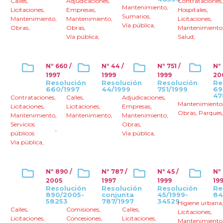
Calles
,
Adjudicaciones
,
Contrataciones
Mantenimiento
,
Licitaciones
,
Empresas
,
Hospitales
,
Sumarios
,
Mantenimiento
,
Mantenimiento
,
Licitaciones
,
Vía pública
,
Obras
,
Obras
,
Mantenimiento
Vía pública
,
Salud
,
Nº 660 /
Nº 44 /
Nº 751 /
Nº
1997
1999
1999
20
Resolución
Resolución
Resolución
Re
660/1997
44/1999
751/1999
69
47
Contrataciones
,
Calles
,
Adjudicaciones
,
Mantenimiento
Licitaciones
,
Licitaciones
,
Empresas
,
Obras
,
Parques
Mantenimiento
,
Mantenimiento
,
Mantenimiento
,
Servicios
Obras
,
,
públicos
Vía pública
,
Vía pública
,
Nº 890 /
Nº 787 /
Nº 45 /
Nº
2005
1997
1999
19
Resolución
Resolución
Resolución
Re
890/2005-
conjunta
45/1999-
84
58253
787/1997
34529
Higiene urbana
Calles
,
Comisiones
,
Calles
,
Licitaciones
,
Licitaciones
,
Concesiones
,
Licitaciones
,
Mantenimiento