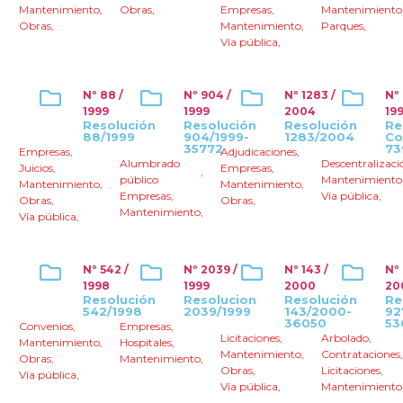
Mantenimiento
,
Obras
,
Empresas
,
Mantenimiento
Obras
,
Mantenimiento
,
Parques
,
Vía pública
,
Nº 88 /
Nº 904 /
Nº 1283 /
Nº
1999
1999
2004
19
Resolución
Resolución
Resolución
Re
88/1999
904/1999-
1283/2004
Co
35772
73
Empresas
,
Adjudicaciones
,
Alumbrado
Descentralizaci
Juicios
,
Empresas
,
,
público
Mantenimiento
Mantenimiento
,
Mantenimiento
,
Empresas
,
Vía pública
,
Obras
,
Obras
,
Mantenimiento
,
Vía pública
,
Nº 542 /
Nº 2039 /
Nº 143 /
Nº
1998
1999
2000
20
Resolución
Resolucion
Resolución
Re
542/1998
2039/1999
143/2000-
92
36050
53
Convenios
,
Empresas
,
Licitaciones
,
Arbolado
,
Mantenimiento
,
Hospitales
,
Mantenimiento
,
Contrataciones
Obras
,
Mantenimiento
,
Obras
,
Licitaciones
,
Vía pública
,
Vía pública
,
Mantenimiento