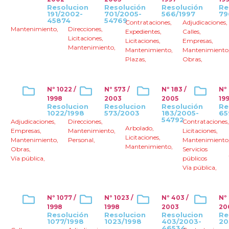
Resolucion
Resolución
Resolución
Re
191/2002-
701/2005-
566/1997
79
45874
54769
Contrataciones
,
Adjudicaciones
,
Mantenimiento
,
Direcciones
,
Expedientes
,
Calles
,
Licitaciones
,
Licitaciones
,
Empresas
,
Mantenimiento
,
Mantenimiento
,
Mantenimiento
Plazas
,
Obras
,
Nº 1022 /
Nº 573 /
Nº 183 /
Nº 
1998
2003
2005
19
Resolucion
Resolucion
Resolución
Re
1022/1998
573/2003
183/2005-
65
54792
Adjudicaciones
,
Direcciones
,
Contrataciones
Arbolado
,
Empresas
,
Mantenimiento
,
Licitaciones
,
Licitaciones
,
Mantenimiento
,
Personal
,
Mantenimiento
Mantenimiento
,
Obras
,
Servicios
Vía pública
,
públicos
Vía pública
,
Nº 1077 /
Nº 1023 /
Nº 403 /
Nº
1998
1998
2003
20
Resolución
Resolucion
Resolucion
Re
1077/1998
1023/1998
403/2003-
20
46534