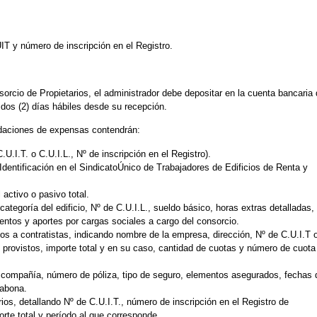
UIT y número de inscripción en el Registro.
orcio de Propietarios, el administrador debe depositar en la cuenta bancaria 
 dos (2) días hábiles desde su recepción.
idaciones de expensas contendrán:
.U.I.T. o C.U.I.L., Nº de inscripción en el Registro).
Identificación en el SindicatoÚnico de Trabajadores de Edificios de Renta y
 activo o pasivo total.
ategoría del edificio, Nº de C.U.I.L., sueldo básico, horas extras detalladas,
entos y aportes por cargas sociales a cargo del consorcio.
nos a contratistas, indicando nombre de la empresa, dirección, Nº de C.U.I.T 
s provistos, importe total y en su caso, cantidad de cuotas y número de cuota
a compañía, número de póliza, tipo de seguro, elementos asegurados, fechas 
 abona.
rios, detallando Nº de C.U.I.T., número de inscripción en el Registro de
rte total y período al que corresponde.