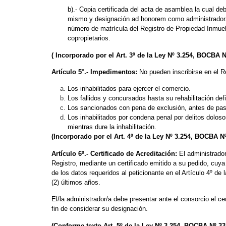
b).- Copia certificada del acta de asamblea la cual de
mismo y designación ad honorem como administrador. A
número de matrícula del Registro de Propiedad Inmuebl
copropietarios.
(
Incorporado por el Art. 3º de la Ley Nº 3.254, BOCBA N
Artículo 5°.- Impedimentos:
No pueden inscribirse en el R
Los inhabilitados para ejercer el comercio.
Los fallidos y concursados hasta su rehabilitación defi
Los sancionados con pena de exclusión, antes de pas
Los inhabilitados por condena penal por delitos dolos
mientras dure la inhabilitación.
(Incorporado por el Art. 4º de la Ley Nº 3.254, BOCBA Nº
Artículo 6º.- Certificado de Acreditación:
El administrador
Registro, mediante un certificado emitido a su pedido, cuya 
de los datos requeridos al peticionante en el Artículo 4º d
(2) últimos años.
El/la administrador/a debe presentar ante el consorcio el ce
fin de considerar su designación.
(Conforme texto Art. 5º de la Ley Nº 3.254, BOCBA Nº 33