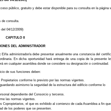
cceso público, gratuito y debe estar disponible para su consulta en la página
s de consulta.
 del 04/12/2009)
CAPITULO II
IONES DEL ADMINISTRADOR
n:
El/la administrador/a debe presentar anualmente una constancia del certifi
ordinaria. En dicha oportunidad hará entrega de una copia de la presente le
erá en cualquier asamblea donde se considere su designación o continuidad.
cicio de sus funciones deben:
Propietarios conforme lo previsto por las normas vigentes.
uardando asimismo la seguridad de la estructura del edificio conforme lo
personal dependiente del Consorcio y terceros.
orme las normas vigentes.
los Copropietarios, el que es exhibido al comienzo de cada Asamblea a fin que
dad de los poderes que se presenten.