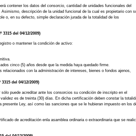
berá contener los datos del consorcio, cantidad de unidades funcionales del
simismo, descripción de la unidad funcional de la cual es propietario con s
e o, en su defecto, simple declaración jurada de la totalidad de los
º 3315 del 04/12/2009)
egistro o mantener la condición de activo:
nitiva.
ados cinco (5) años desde que la medida haya quedado firme.
os relacionados con la administración de intereses, bienes o fondos ajenos,
 3315 del 04/12/2009)
 sólo puede acreditar ante los consorcios su condición de inscripto en el
validez es de treinta (30) días. En dicha certificación deben constar la totali
e la presente Ley, así como las sanciones que se le hubieran impuesto en los 
rtificado de acreditación enla asamblea ordinaria o extraordinaria que se reali
15 del 04/12/2009)