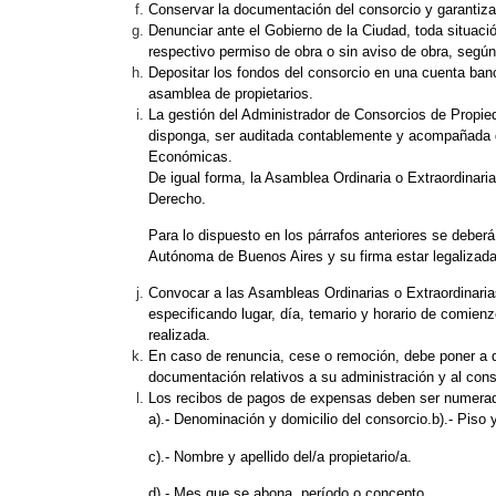
Conservar la documentación del consorcio y garantizar
Denunciar ante el Gobierno de la Ciudad, toda situación
respectivo permiso de obra o sin aviso de obra, segú
Depositar los fondos del consorcio en una cuenta banc
asamblea de propietarios.
La gestión del Administrador de Consorcios de Propied
disponga, ser auditada contablemente y acompañada de
Económicas.
De igual forma, la Asamblea Ordinaria o Extraordinaria
Derecho.
Para lo dispuesto en los párrafos anteriores se deberá
Autónoma de Buenos Aires y su firma estar legalizada
Convocar a las Asambleas Ordinarias o Extraordinaria
especificando lugar, día, temario y horario de comienz
realizada.
En caso de renuncia, cese o remoción, debe poner a dis
documentación relativos a su administración y al cons
Los recibos de pagos de expensas deben ser numerado
a).- Denominación y domicilio del consorcio.b).- Piso
c).- Nombre y apellido del/a propietario/a.
d).- Mes que se abona, período o concepto.