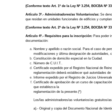
(Conforme texto Art. 1º de la Ley Nº 3.254, BOCBA Nº 33
Artículo 3º.-
Administradores/as Voluntarios/as:
Se denom
que residan en unidades funcionales de edificios y cumplan l
(Conforme texto Art. 2º de la Ley Nº 3.254, BOCBA Nº 33
Artículo 4º.- Requisitos para la inscripción:
Para poder i
documentación:
Nombre y apellido o razón social. Para el caso de pers
modificaciones y última designación de autoridades, 
Constitución de domicilio especial en la Ciudad.
Número de C.U.I.T..
Certificado expedido por el Registro Nacional de Reinc
reglamentación deberá establecer qué autoridades de 
Informe expedido por el Registro de Juicios Universale
Certificado de aprobación de un curso de capacitación
que establezca la
reglamentación de la presente.(*)
Los/las administradores/as voluntarios/as gratuitos/as
a).- Original y copia del Documento Nacional de Ident