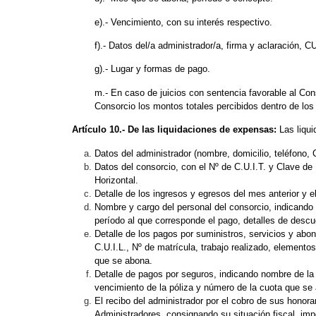
e).- Vencimiento, con su interés respectivo.
f).- Datos del/a administrador/a, firma y aclaración, C
g).- Lugar y formas de pago.
m.- En caso de juicios con sentencia favorable al Cons
Consorcio los montos totales percibidos dentro de los
Artículo 10.- De las liquidaciones de expensas:
Las liqu
Datos del administrador (nombre, domicilio, teléfono, C
Datos del consorcio, con el Nº de C.U.I.T. y Clave de 
Horizontal.
Detalle de los ingresos y egresos del mes anterior y el
Nombre y cargo del personal del consorcio, indicando c
período al que corresponde el pago, detalles de descu
Detalle de los pagos por suministros, servicios y abo
C.U.I.L., Nº de matrícula, trabajo realizado, elemento
que se abona.
Detalle de pagos por seguros, indicando nombre de l
vencimiento de la póliza y número de la cuota que se
El recibo del administrador por el cobro de sus honora
Administradores, consignando su situación fiscal, impo