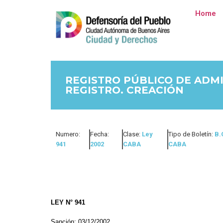
Home
REGISTRO PÚBLICO DE ADM
REGISTRO. CREACIÓN
Numero:
Fecha:
Clase:
Ley
Tipo de Boletín:
B.
941
2002
CABA
CABA
LEY N° 941
Sanción: 03/12/2002