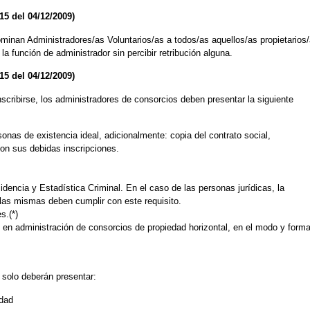
15 del 04/12/2009)
inan Administradores/as Voluntarios/as a todos/as aquellos/as propietarios
a función de administrador sin percibir retribución alguna.
15 del 04/12/2009)
nscribirse, los administradores de consorcios deben presentar la siguiente
onas de existencia ideal, adicionalmente: copia del contrato social,
con sus debidas inscripciones.
idencia y Estadística Criminal. En el caso de las personas jurídicas, la
las mismas deben cumplir con este requisito.
s.(*)
 en administración de consorcios de propiedad horizontal, en el modo y form
 solo deberán presentar:
idad