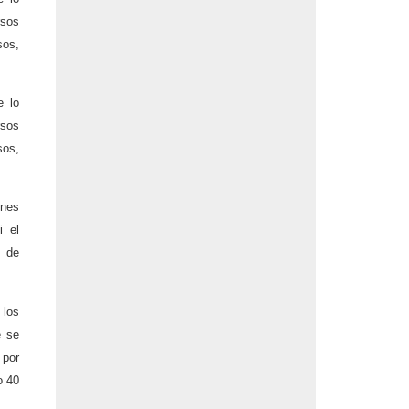
rsos
sos,
e lo
rsos
sos,
ones
i el
s de
 los
e se
 por
o 40