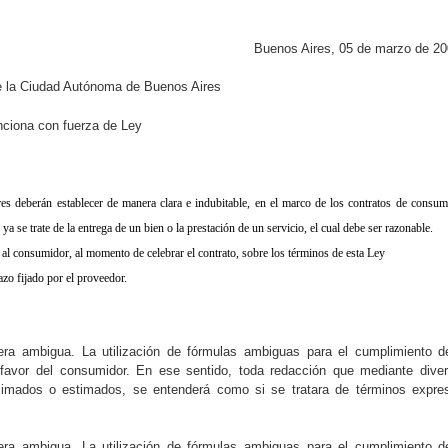
Buenos Aires, 05 de marzo de 20
de la Ciudad Autónoma de Buenos Aires
ciona con fuerza de Ley
s deberán establecer de manera clara e indubitable, en el marco de los contratos de consum
ya se trate de la entrega de un bien o la prestación de un servicio, el cual debe ser razonable.
l consumidor, al momento de celebrar el contrato, sobre los términos de esta Ley
zo fijado por el proveedor.
nera ambigua. La utilización de fórmulas ambiguas para el cumplimiento d
n favor del consumidor. En ese sentido, toda redacción que mediante dive
ximados o estimados, se entenderá como si se tratara de términos expre
nera ambigua. La utilización de fórmulas ambiguas para el cumplimiento d