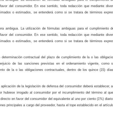
n favor del consumidor. En ese sentido, toda redacción que mediante dive
ximados o estimados, se entenderá como si se tratara de términos expre
nera ambigua. La utilización de fórmulas ambiguas para el cumplimiento d
n favor del consumidor. En ese sentido, toda redacción que mediante dive
ximados o estimados, se entenderá como si se tratara de términos expre
de determinación contractual del plazo de cumplimiento de la o las obligaci
 perjuicio de las sanciones previstas en el ordenamiento vigente, como s
to de la o las obligaciones contractuales, dentro de los quince (15) día
 aplicación de la legislación de defensa del consumidor deberá establecer, a
dor hubiese irrogado al consumidor por el incumplimiento del término al qu
irecto en favor del consumidor del equivalente al uno por ciento (1%) diario
nes principales a cargo del proveedor, hasta el tope establecido en el artícul