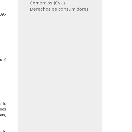
Comercios (CyU)
Derechos de consumidores
09.-
o, el
e lo
rsos
sos,
e lo