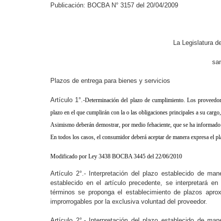
Publicación: BOCBA N° 3157 del 20/04/2009
La Legislatura 
san
Plazos de entrega para bienes y servicios
Artículo 1°.-
Determinación del plazo de cumplimiento. Los proveedore
plazo en el que cumplirán con la o las obligaciones principales a su cargo, 
Asimismo deberán demostrar, por medio fehaciente, que se ha informado a
En todos los casos, el consumidor deberá aceptar de manera expresa el pla
Modificado por Ley 3438 BOCBA 3445 del 22/06/2010
Artículo 2°.- Interpretación del plazo establecido de ma
establecido en el artículo precedente, se interpretará e
términos se proponga el establecimiento de plazos apro
improrrogables por la exclusiva voluntad del proveedor.
Artículo 2°.- Interpretación del plazo establecido de ma