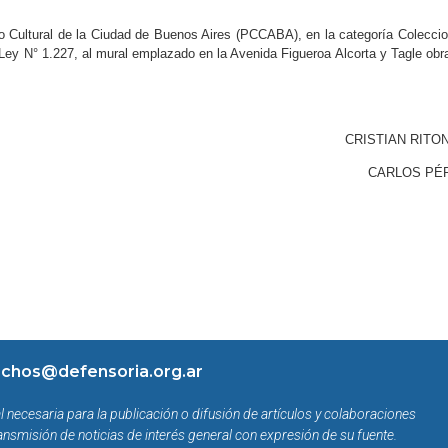
o Cultural de la Ciudad de Buenos Aires (PCCABA), en la categoría Colecci
a Ley N° 1.227, al mural emplazado en la Avenida Figueroa Alcorta y Tagle obr
CRISTIAN RITO
CARLOS PÉ
chos@defensoria.org.ar
l necesaria para la publicación o difusión de artículos y colaboraciones
ansmisión de noticias de interés general con expresión de su fuente.