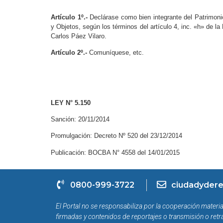
Artículo 1º.-
Declárase como bien integrante del Patrimoni
y Objetos, según los términos del artículo 4, inc. «h» de l
Carlos Páez Vilaro.
Artículo 2º.-
Comuníquese, etc.
LEY N° 5.150
Sanción: 20/11/2014
Promulgación: Decreto Nº 520 del 23/12/2014
Publicación: BOCBA N° 4558 del 14/01/2015
0800-999-3722
ciudadydere
El Portal no se responsabiliza por la cooperación materia
firmadas y contenidos de reportajes o transmisión o retr