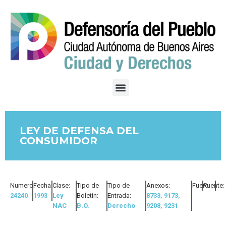
LEY DE DEFENSA DEL
CONSUMIDOR
Numero:
Fecha:
Clase:
Tipo de
Tipo de
Anexos:
Fuero:
Fuente:
24240
1993
Ley
Boletín:
Entrada:
8733, 9173,
NAC
B.O.
Derecho
9208, 9231