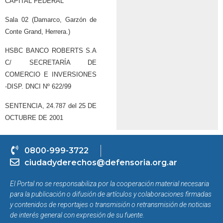
CAPITAL FEDERAL
Sala 02 (Damarco, Garzón de
Conte Grand, Herrera.)
HSBC BANCO ROBERTS S.A
C/ SECRETARÍA DE
COMERCIO E INVERSIONES
-DISP. DNCI Nº 622/99
SENTENCIA, 24.787 del 25 DE
OCTUBRE DE 2001
0800-999-3722
ciudadyderechos@defensoria.org.ar
El Portal no se responsabiliza por la cooperación material necesaria
para la publicación o difusión de artículos y colaboraciones firmadas
y contenidos de reportajes o transmisión o retransmisión de noticias
de interés general con expresión de su fuente.