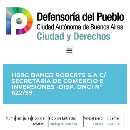
HSBC BANCO ROBERTS S.A C/
SECRETARÍA DE COMERCIO E
INVERSIONES -DISP. DNCI Nº
622/99
Numero:
Fecha:
Clase:
Tipo de
Tipo de Entrada:
Anexos:
Fuero:
Fuente:
Boletín:
Jurisprudencia
Otros
S.A.I.J.