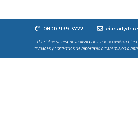
0800-999-3722
ciudadydere
El Portal no se responsabiliza por la cooperación materia
firmadas y contenidos de reportajes o transmisión o retr