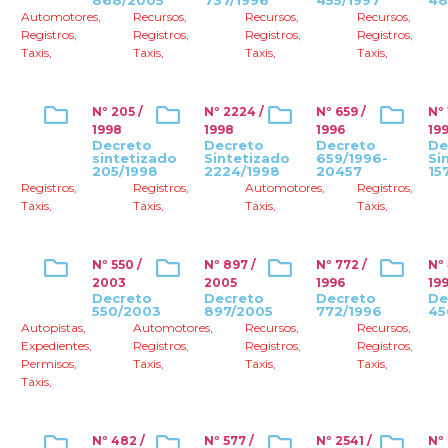
868/2005
737/1996
455/1997
48
Automotores
,
Recursos
,
Recursos
,
Recursos
,
Registros
,
Registros
,
Registros
,
Registros
,
Taxis
,
Taxis
,
Taxis
,
Taxis
,
Nº 205 /
Nº 2224 /
Nº 659 /
Nº 
1998
1998
1996
19
Decreto
Decreto
Decreto
De
sintetizado
Sintetizado
659/1996-
Si
205/1998
2224/1998
20457
15
Registros
,
Registros
,
Automotores
,
Registros
,
Taxis
,
Taxis
,
Taxis
,
Taxis
,
Nº 550 /
Nº 897 /
Nº 772 /
Nº
2003
2005
1996
19
Decreto
Decreto
Decreto
De
550/2003
897/2005
772/1996
45
Autopistas
,
Automotores
,
Recursos
,
Recursos
,
Expedientes
,
Registros
,
Registros
,
Registros
,
Permisos
,
Taxis
,
Taxis
,
Taxis
,
Taxis
,
Nº 482 /
Nº 577 /
Nº 2541 /
Nº 