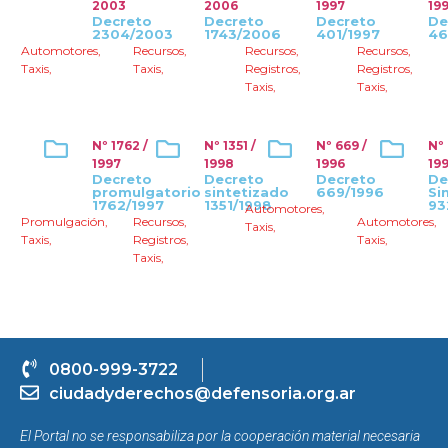
2003
2006
1997
19
Decreto
Decreto
Decreto
De
2304/2003
1743/2006
401/1997
46
Automotores
,
Recursos
,
Recursos
,
Recursos
,
Taxis
,
Taxis
,
Registros
,
Registros
,
Taxis
,
Taxis
,
Nº 1762 /
Nº 1351 /
Nº 669 /
Nº
1997
1998
1996
19
Decreto
Decreto
Decreto
De
promulgatorio
sintetizado
669/1996
Si
1762/1997
1351/1998
93
Automotores
,
Promulgación
,
Recursos
,
Automotores
,
Taxis
,
Taxis
,
Registros
,
Taxis
,
Taxis
,
0800-999-3722
ciudadyderechos@defensoria.org.ar
El Portal no se responsabiliza por la cooperación material necesaria