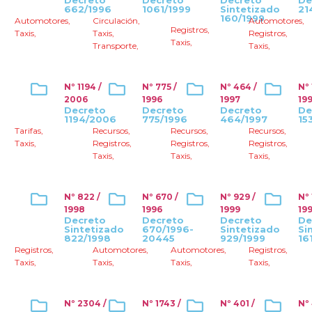
Decreto
Decreto
Decreto
De
662/1996
1061/1999
Sintetizado
21
160/1999
Automotores
,
Circulación
,
Automotores
,
Registros
,
Taxis
,
Taxis
,
Registros
,
Taxis
,
Transporte
,
Taxis
,
Nº 1194 /
Nº 775 /
Nº 464 /
Nº 
2006
1996
1997
19
Decreto
Decreto
Decreto
De
1194/2006
775/1996
464/1997
15
Tarifas
,
Recursos
,
Recursos
,
Recursos
,
Taxis
,
Registros
,
Registros
,
Registros
,
Taxis
,
Taxis
,
Taxis
,
Nº 822 /
Nº 670 /
Nº 929 /
Nº 
1998
1996
1999
19
Decreto
Decreto
Decreto
De
Sintetizado
670/1996-
Sintetizado
Si
822/1998
20445
929/1999
16
Registros
,
Automotores
,
Automotores
,
Registros
,
Taxis
,
Taxis
,
Taxis
,
Taxis
,
Nº 2304 /
Nº 1743 /
Nº 401 /
Nº