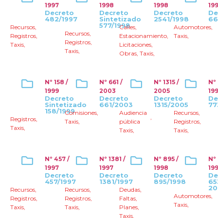
1997
1998
1998
19
Decreto
Decreto
Decreto
De
482/1997
Sintetizado
2541/1998
66
577/1998
Recursos
,
Calles
,
Automotores
,
Recursos
,
Registros
,
Estacionamiento
,
Taxis
,
Registros
,
Taxis
,
Licitaciones
,
Taxis
,
Obras
,
Taxis
,
Nº 158 /
Nº 661 /
Nº 1315 /
Nº
1999
2003
2005
19
Decreto
Decreto
Decreto
De
Sintetizado
661/2003
1315/2005
77
158/1999
Comisiones
,
Audiencia
Recursos
,
,
Registros
,
Taxis
,
pública
Registros
,
Taxis
,
Taxis
,
Taxis
,
Nº 457 /
Nº 1381 /
Nº 895 /
Nº 
1997
1997
1998
19
Decreto
Decreto
Decreto
De
457/1997
1381/1997
895/1998
65
20
Recursos
,
Recursos
,
Deudas
,
Automotores
,
Registros
,
Registros
,
Faltas
,
Taxis
,
Taxis
,
Taxis
,
Planes
,
Taxis
,