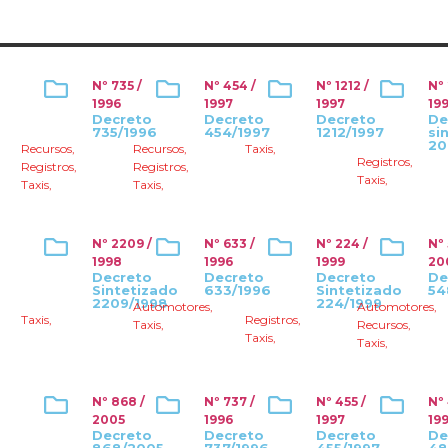
Nº 735 /
Nº 454 /
Nº 1212 /
Nº
1996
1997
1997
19
Decreto
Decreto
Decreto
De
735/1996
454/1997
1212/1997
si
20
Recursos
,
Recursos
,
Taxis
,
Registros
,
Registros
,
Registros
,
Taxis
,
Taxis
,
Taxis
,
Nº 2209 /
Nº 633 /
Nº 224 /
Nº
1998
1996
1999
20
Decreto
Decreto
Decreto
De
Sintetizado
633/1996
Sintetizado
54
2209/1998
224/1999
Automotores
,
Automotores
,
Taxis
,
Registros
,
Taxis
,
Recursos
,
Taxis
,
Taxis
,
Nº 868 /
Nº 737 /
Nº 455 /
Nº 
2005
1996
1997
19
Decreto
Decreto
Decreto
De