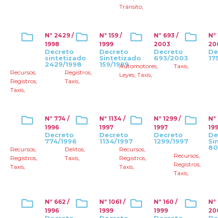
Tránsito
,
Nº 2429 /
Nº 159 /
Nº 693 /
Nº 
1998
1999
2003
20
Decreto
Decreto
Decreto
De
sintetizado
Sintetizado
693/2003
17
2429/1998
159/1999
Automotores
,
Taxis
,
Recursos
,
Registros
,
Leyes
,
Taxis
,
Registros
,
Taxis
,
Taxis
,
Nº 774 /
Nº 1134 /
Nº 1299 /
Nº
1996
1997
1997
19
Decreto
Decreto
Decreto
De
774/1996
1134/1997
1299/1997
Si
80
Recursos
,
Delitos
,
Recursos
,
Recursos
,
Registros
,
Taxis
,
Registros
,
Registros
,
Taxis
,
Taxis
,
Taxis
,
Nº 662 /
Nº 1061 /
Nº 160 /
Nº 
1996
1999
1999
20