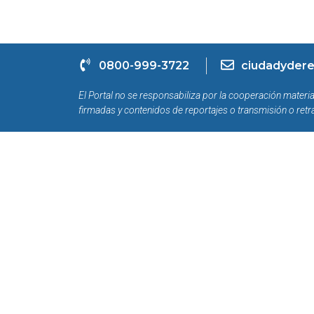
0800-999-3722
ciudadydere
El Portal no se responsabiliza por la cooperación materia
firmadas y contenidos de reportajes o transmisión o retr