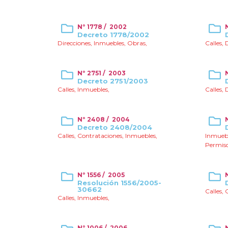
Nº 1778 / 2002
Decreto 1778/2002
Direcciones
,
Inmuebles
,
Obras
,
Calles
,
D
Nº 2751 / 2003
Decreto 2751/2003
Calles
,
Inmuebles
,
Calles
,
D
Nº 2408 / 2004
Decreto 2408/2004
Calles
,
Contrataciones
,
Inmuebles
,
Inmueb
Permis
Nº 1556 / 2005
Resolución 1556/2005-
30662
Calles
,
Calles
,
Inmuebles
,
Nº 1006 / 2006