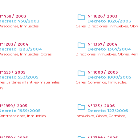
Nº 758 / 2003
Nº 1826 / 2003
Decreto 758/2003
Decreto 1826/2003
irecciones
,
Inmuebles
,
Calles
,
Direcciones
,
Inmuebles
,
Obr
Nº 1283 / 2004
Nº 1367 / 2004
Decreto 1283/2004
Decreto 1367/2004
irecciones
,
Inmuebles
,
Obras
,
Direcciones
,
Inmuebles
,
Obras
,
Per
Nº 553 / 2005
Nº 1000 / 2005
Decreto 553/2005
Decreto 1000/2005
les
,
Jardines infantiles-maternales
,
Calles
,
Convenios
,
Inmuebles
,
os
,
Nº 1959 / 2005
Nº 123 / 2006
Decreto 1959/2005
Decreto 123/2006
Contrataciones
,
Inmuebles
,
Inmuebles
,
Obras
,
Permisos
,
Nº 1350 / 2006
Nº 1788 / 2006