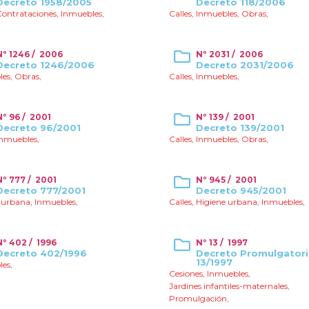
Decreto 1958/2005
Decreto 118/2006
Contrataciones
,
Inmuebles
,
Calles
,
Inmuebles
,
Obras
,
Nº 1246 / 2006
Nº 2031 / 2006
Decreto 1246/2006
Decreto 2031/2006
les
,
Obras
,
Calles
,
Inmuebles
,
Nº 96 / 2001
Nº 139 / 2001
Decreto 96/2001
Decreto 139/2001
Inmuebles
,
Calles
,
Inmuebles
,
Obras
,
Nº 777 / 2001
Nº 945 / 2001
Decreto 777/2001
Decreto 945/2001
 urbana
,
Inmuebles
,
Calles
,
Higiene urbana
,
Inmuebles
,
Nº 402 / 1996
Nº 13 / 1997
Decreto 402/1996
Decreto Promulgator
13/1997
les
,
Cesiones
,
Inmuebles
,
Jardines infantiles-maternales
,
Promulgación
,