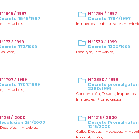
Nº 1645 / 1997
Nº 1784 / 1997
Decreto 1645/1997
Decreto 1784/1997
os
,
Inmuebles
,
Inmuebles
,
Legislatura
,
Mantenimi
Nº 173 / 1999
Nº 1330 / 1999
Decreto 173/1999
Decreto 1330/1999
les
,
Veto
,
Desalojos
,
Inmuebles
,
Nº 1707 / 1999
Nº 2380 / 1999
Decreto 1707/1999
Decreto promulgator
2380/1999
os
,
Inmuebles
,
Condonación
,
Deudas
,
Impuestos
,
Inmuebles
,
Promulgación
,
Nº 251 / 2000
Nº 1215 / 2000
Resolucion 251/2000
Decreto Promulgator
1215/2000
Desalojos
,
Inmuebles
,
Calles
,
Deudas
,
Impuestos
,
Inmuebl
Promulgación
,