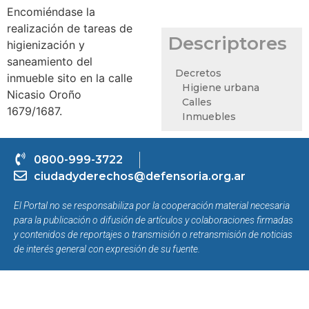
Encomiéndase la
realización de tareas de
Descriptores
higienización y
saneamiento del
Decretos
inmueble sito en la calle
Higiene urbana
Nicasio Oroño
Calles
1679/1687.
Inmuebles
0800-999-3722
ciudadyderechos@defensoria.org.ar
El Portal no se responsabiliza por la cooperación material necesaria
para la publicación o difusión de artículos y colaboraciones firmadas
y contenidos de reportajes o transmisión o retransmisión de noticias
de interés general con expresión de su fuente.