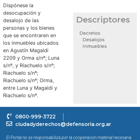
Dispónese la
desocupación y
Descriptores
desalojo de las
personas y los bienes
Decretos
que se encontraren en
Desalojos
los inmuebles ubicados
Inmuebles
en Agustín Magaldi
2209 y Orma s/nº; Luna
s/nº, y Riachuelo s/nº;
Riachuelo s/nº;
Riachuelo s/nº; Orma,
entre Luna y Magaldi y
Riachuelo s/nº.
0800-999-3722
ciudadyderechos@defensoria.org.ar
El Portal no se responsabiliza por la cooperación material necesaria