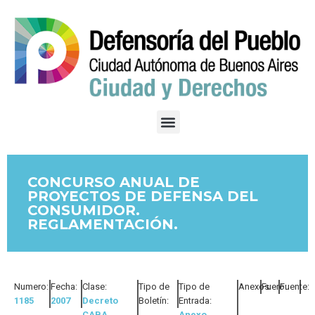
CONCURSO ANUAL DE
PROYECTOS DE DEFENSA DEL
CONSUMIDOR.
REGLAMENTACIÓN.
Numero:
Fecha:
Clase:
Tipo de
Tipo de
Anexos:
Fuero:
Fuente:
1185
2007
Decreto
Boletín:
Entrada:
CABA
Anexo