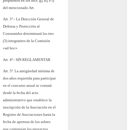
propuestos en los incs. g), h), e i)
del mencionado Art.
Art. 3°.-
La Dirección General de
Defensa y Protección al
Consumidor determinará los tres
(3) integrantes de la Comisión
«ad hoc».
Art. 4º.-
SIN REGLAMENTAR
Art. 5º.­
La antigüedad mínima de
dos años requerida para participar
en el concurso anual se
contará
desde la fecha del acto
administrativo que establece la
inscripción de la Asociación en el
Registro de Asociaciones hasta la
fecha de apertura de los sobres
que contengan los proyectos