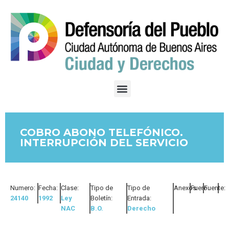
COBRO ABONO TELEFÓNICO.
INTERRUPCIÓN DEL SERVICIO
Numero:
Fecha:
Clase:
Tipo de
Tipo de
Anexos:
Fuero:
Fuente:
24140
1992
Ley
Boletín:
Entrada:
NAC
B.O.
Derecho