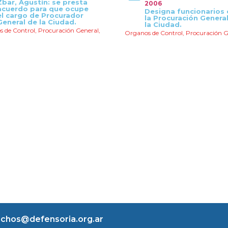
Zbar, Agustín: se presta
2006
acuerdo para que ocupe
Designa funcionarios 
el cargo de Procurador
la Procuración Genera
General de la Ciudad.
la Ciudad.
 de Control
,
Procuración General
,
Organos de Control
,
Procuración G
chos@defensoria.org.ar