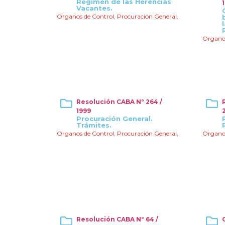
Régimen de las Herencias
Vacantes.
Organos de Control
,
Procuración General
,
Organos
Resolución CABA Nº 264 /
1999
Procuración General.
Trámites.
Organos de Control
,
Procuración General
,
Organos
Resolución CABA Nº 64 /