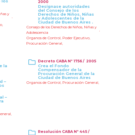
 los
2000
Desígnase autoridades
del Consejo de los
iñas y
Derechos de Niños, Niñas
,
y Adolescentes de la
Ciudad de Buenos Aires .
vo
,
Consejo de los Derechos de Niños, Niñas y
,
Adolescencia
Organos de Control
,
Poder Ejecutivo
,
Procuración General
,
Decreto CABA Nº 1756 / 2005
e la
Crea el Fondo
Compensador de la
Procuración General de la
Ciudad de Buenos Aires
d –
Organos de Control
,
Procuración General
,
os
al –
ra
eneral
,
Resolución CABA Nº 445 /