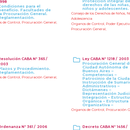
Protección integral de
1998
derechos de las niñas,
Condiciones para el
niños y adolescentes.
beneficio. Facultades de
Consejo de los Derechos de Niños, N
la Procuración General.
Reglamentación.
Adolescencia
 de Control
,
Procuración General
,
Organos de Control
,
Poder Ejecuti
Procuración General
,
Resolución CABA Nº 365 /
Ley CABA Nº 1218 / 2003
Procuración General d
2003
Ciudad Autónoma de
Plazos y Procedimiento.
Buenos Aires –
Reglamentación.
Competencias –
 de Control
,
Procuración General
,
Patrocinio de la Ciuda
Instrucción de Sumari
Administrativos –
Dictámenes –
Representación Judici
Integración – Estructu
Orgánica – Estructura
Organizativa –
Organos de Control
,
Procuración G
Ordenanza Nº 361 / 2006
Decreto CABA Nº 1456 /