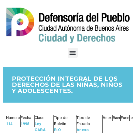
PROTECCIÓN INTEGRAL DE LOS
DERECHOS DE LAS NIÑAS, NIÑOS
Y ADOLESCENTES.
Numero:
Fecha:
Clase:
Tipo de
Tipo de
Anexos:
Fuero:
Fuente:
114
1998
Ley
Boletín:
Entrada:
CABA
B.O.
Anexo