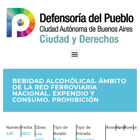
BEBIDAD ALCOHÓLICAS. ÁMBITO
DE LA RED FERROVIARIA
NACIONAL. EXPENDIO Y
CONSUMO. PROHIBICIÓN
Numero:
Fecha:
Clase:
Tipo de
Tipo de
Anexos:
Fuero:
Fuente:
629
2012
Ley
Boletín:
Entrada:
NAC
B.O.
Derecho