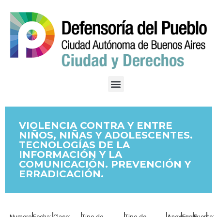
VIOLENCIA CONTRA Y ENTRE
NIÑOS, NIÑAS Y ADOLESCENTES.
TECNOLOGÍAS DE LA
INFORMACIÓN Y LA
COMUNICACIÓN. PREVENCIÓN Y
ERRADICACIÓN.
Numero:
Fecha:
Clase:
Tipo de
Tipo de
Anexos:
Fuero:
Fuente: