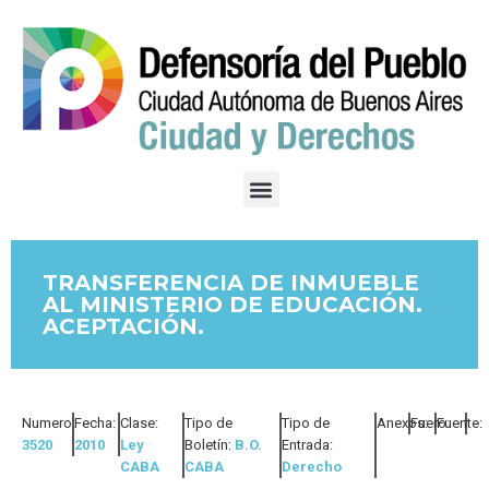
TRANSFERENCIA DE INMUEBLE
AL MINISTERIO DE EDUCACIÓN.
ACEPTACIÓN.
Numero:
Fecha:
Clase:
Tipo de
Tipo de
Anexos:
Fuero:
Fuente:
3520
2010
Ley
Boletín:
B.O.
Entrada:
CABA
CABA
Derecho