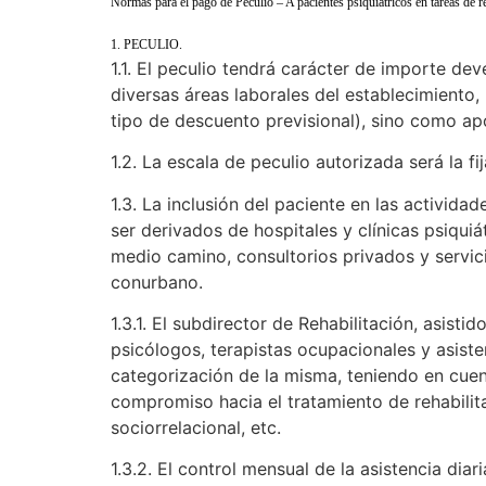
Normas para el pago de Peculio – A pacientes psiquiátricos en tareas de re
1. PECULIO.
1.1. El peculio tendrá carácter de importe de
diversas áreas laborales del establecimiento, 
tipo de descuento previsional), sino como apo
1.2. La escala de peculio autorizada será la f
1.3. La inclusión del paciente en las activida
ser derivados de hospitales y clínicas psiquiá
medio camino, consultorios privados y servic
conurbano.
1.3.1. El subdirector de Rehabilitación, asisti
psicólogos, terapistas ocupacionales y asiste
categorización de la misma, teniendo en cuen
compromiso hacia el tratamiento de rehabilita
sociorrelacional, etc.
1.3.2. El control mensual de la asistencia dia