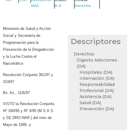
NAC
B.O.
Derecho
Ministerio de Salud y Acción
Social y Secretaría de
Descriptores
Programación para la
Prevención de la Drogadicción
Derechos
y la Lucha Contra el
Digesto Adicciones
Narcotráfico
(DA)
Hospitales (DA)
Resolución Conjunta 361/97 y
Internación (DA)
153/97
Responsabilidad
Profesional (DA)
Bs. As., 11/6/97
Asistencia (DA)
Salud (DA)
VISTO la Resolución Conjunta
Prevención (DA)
Nº 160/95 y Nº 3/95 (M.S.A.S.
y SE.DRO.NAR.) del mes de
Mayo de 1995, y