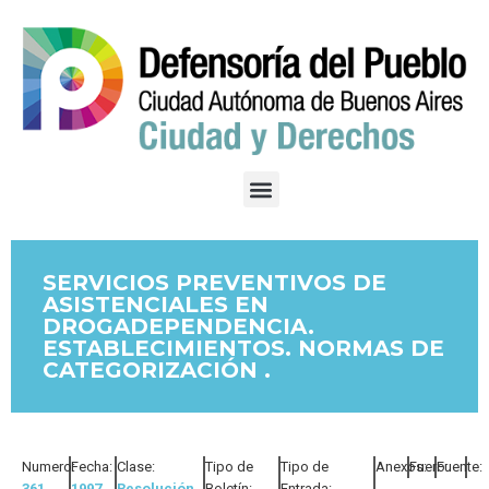
SERVICIOS PREVENTIVOS DE
ASISTENCIALES EN
DROGADEPENDENCIA.
ESTABLECIMIENTOS. NORMAS DE
CATEGORIZACIÓN .
Numero:
Fecha:
Clase:
Tipo de
Tipo de
Anexos:
Fuero:
Fuente:
361
1997
Resolución
Boletín:
Entrada: