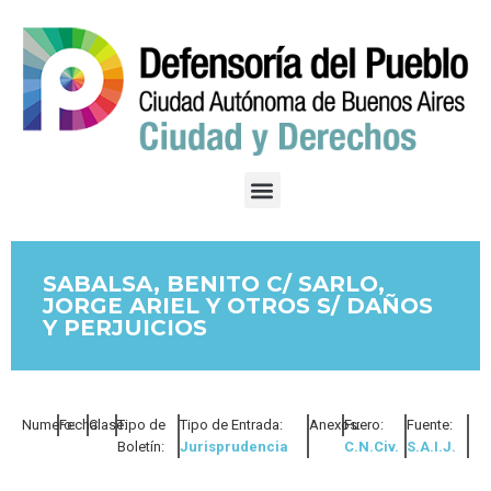
SABALSA, BENITO C/ SARLO,
JORGE ARIEL Y OTROS S/ DAÑOS
Y PERJUICIOS
Numero:
Fecha:
Clase:
Tipo de
Tipo de Entrada:
Anexos:
Fuero:
Fuente:
Boletín:
Jurisprudencia
C.N.Civ.
S.A.I.J.