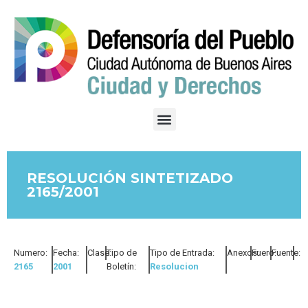
RESOLUCIÓN SINTETIZADO
2165/2001
Numero:
Fecha:
Clase:
Tipo de
Tipo de Entrada:
Anexos:
Fuero:
Fuente:
2165
2001
Boletín:
Resolucion