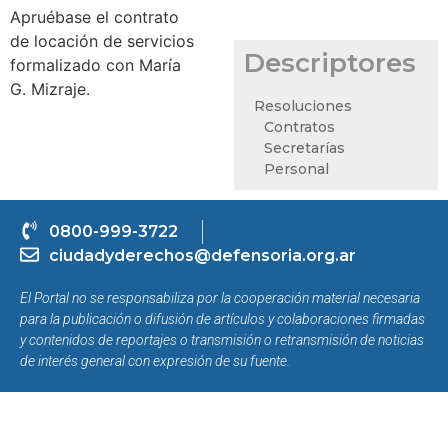
Apruébase el contrato
de locación de servicios
Descriptores
formalizado con María
G. Mizraje.
Resoluciones
Contratos
Secretarías
Personal
0800-999-3722
ciudadyderechos@defensoria.org.ar
El Portal no se responsabiliza por la cooperación material necesaria
para la publicación o difusión de artículos y colaboraciones firmadas
y contenidos de reportajes o transmisión o retransmisión de noticias
de interés general con expresión de su fuente.