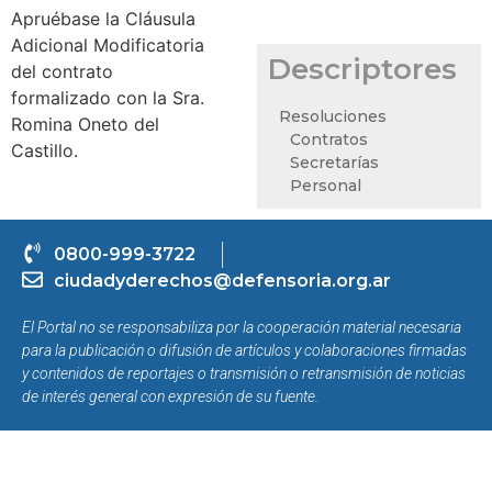
Apruébase la Cláusula
Adicional Modificatoria
Descriptores
del contrato
formalizado con la Sra.
Resoluciones
Romina Oneto del
Contratos
Castillo.
Secretarías
Personal
0800-999-3722
ciudadyderechos@defensoria.org.ar
El Portal no se responsabiliza por la cooperación material necesaria
para la publicación o difusión de artículos y colaboraciones firmadas
y contenidos de reportajes o transmisión o retransmisión de noticias
de interés general con expresión de su fuente.