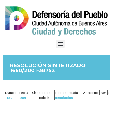
RESOLUCIÓN SINTETIZADO
1660/2001-38752
Numero:
Fecha:
Clase:
Tipo de
Tipo de Entrada:
Anexos:
Fuero:
Fuente:
1660
2001
Boletín:
Resolucion