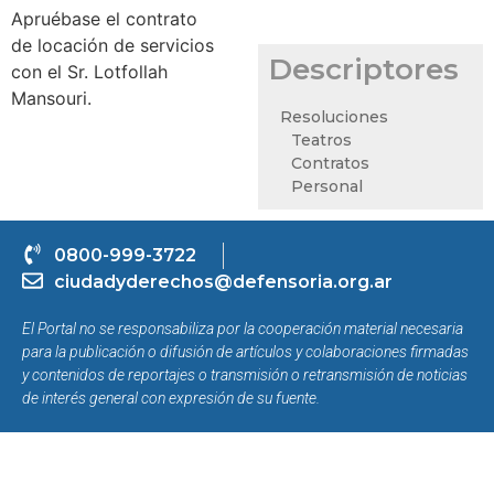
Apruébase el contrato
de locación de servicios
Descriptores
con el Sr. Lotfollah
Mansouri.
Resoluciones
Teatros
Contratos
Personal
0800-999-3722
ciudadyderechos@defensoria.org.ar
El Portal no se responsabiliza por la cooperación material necesaria
para la publicación o difusión de artículos y colaboraciones firmadas
y contenidos de reportajes o transmisión o retransmisión de noticias
de interés general con expresión de su fuente.