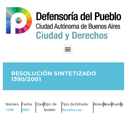
RESOLUCIÓN SINTETIZADO
1390/2001
Numero:
Fecha:
Clase:
Tipo de
Tipo de Entrada:
Anexos:
Fuero:
Fuente:
1390
2001
Boletín:
Resolucion