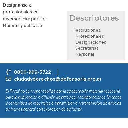
Desígnanse a
profesionales en
Descriptores
diversos Hospitales.
Nómina publicada.
Resoluciones
Profesionales
Designaciones
Secretarías
Personal
0800-999-3722
ciudadyderechos@defensoria.org.ar
El Portal no se responsabiliza por la cooperación material necesaria
para la publicación o difusión de artículos y colaboraciones firmadas
y contenidos de reportajes o transmisión o retransmisión de noticias
de interés general con expresión de su fuente.