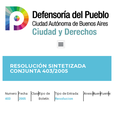
RESOLUCIÓN SINTETIZADA
CONJUNTA 403/2005
Numero:
Fecha:
Clase:
Tipo de
Tipo de Entrada:
Anexos:
Fuero:
Fuente:
403
2005
Boletín:
Resolucion