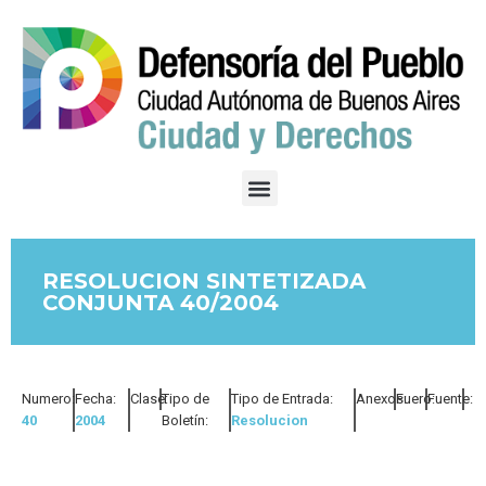
RESOLUCION SINTETIZADA
CONJUNTA 40/2004
Numero:
Fecha:
Clase:
Tipo de
Tipo de Entrada:
Anexos:
Fuero:
Fuente:
40
2004
Boletín:
Resolucion