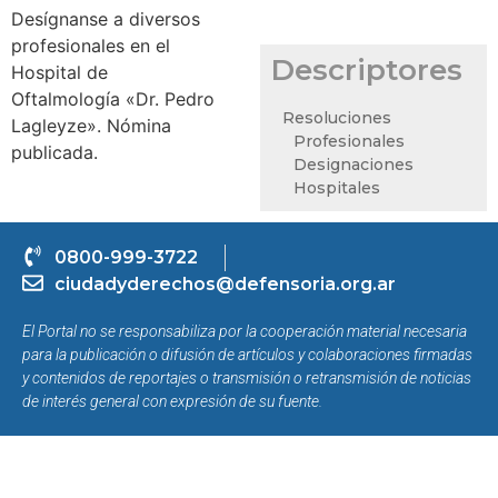
Desígnanse a diversos
profesionales en el
Descriptores
Hospital de
Oftalmología «Dr. Pedro
Resoluciones
Lagleyze». Nómina
Profesionales
publicada.
Designaciones
Hospitales
0800-999-3722
ciudadyderechos@defensoria.org.ar
El Portal no se responsabiliza por la cooperación material necesaria
para la publicación o difusión de artículos y colaboraciones firmadas
y contenidos de reportajes o transmisión o retransmisión de noticias
de interés general con expresión de su fuente.