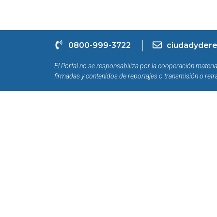
0800-999-3722
ciudadydere
El Portal no se responsabiliza por la cooperación materia
firmadas y contenidos de reportajes o transmisión o retr