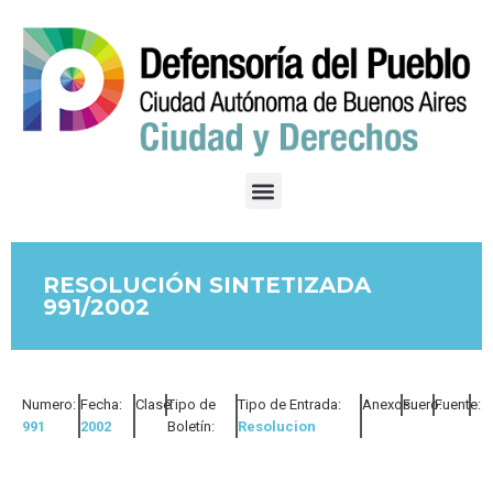
RESOLUCIÓN SINTETIZADA
991/2002
Numero:
Fecha:
Clase:
Tipo de
Tipo de Entrada:
Anexos:
Fuero:
Fuente:
991
2002
Boletín:
Resolucion