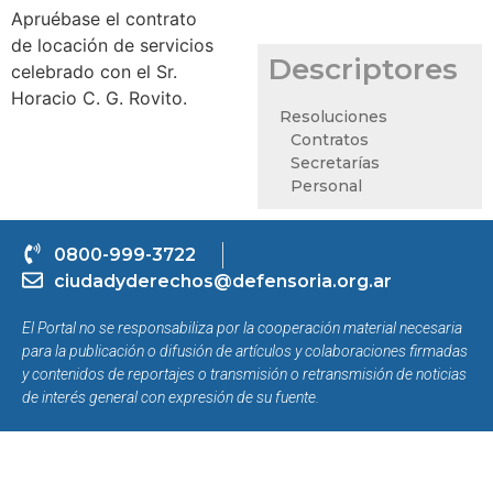
Apruébase el contrato
de locación de servicios
Descriptores
celebrado con el Sr.
Horacio C. G. Rovito.
Resoluciones
Contratos
Secretarías
Personal
0800-999-3722
ciudadyderechos@defensoria.org.ar
El Portal no se responsabiliza por la cooperación material necesaria
para la publicación o difusión de artículos y colaboraciones firmadas
y contenidos de reportajes o transmisión o retransmisión de noticias
de interés general con expresión de su fuente.