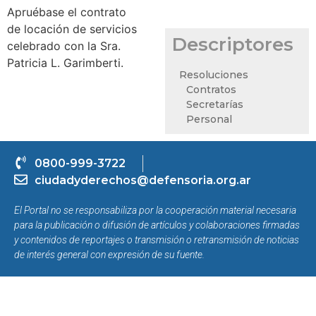
Apruébase el contrato
de locación de servicios
Descriptores
celebrado con la Sra.
Patricia L. Garimberti.
Resoluciones
Contratos
Secretarías
Personal
0800-999-3722
ciudadyderechos@defensoria.org.ar
El Portal no se responsabiliza por la cooperación material necesaria
para la publicación o difusión de artículos y colaboraciones firmadas
y contenidos de reportajes o transmisión o retransmisión de noticias
de interés general con expresión de su fuente.