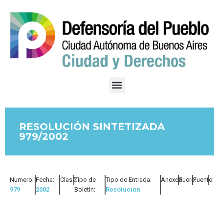
RESOLUCIÓN SINTETIZADA
979/2002
Numero:
Fecha:
Clase:
Tipo de
Tipo de Entrada:
Anexos:
Fuero:
Fuente:
979
2002
Boletín:
Resolucion