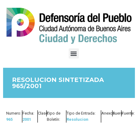
RESOLUCION SINTETIZADA
965/2001
Numero:
Fecha:
Clase:
Tipo de
Tipo de Entrada:
Anexos:
Fuero:
Fuente:
965
2001
Boletín:
Resolucion