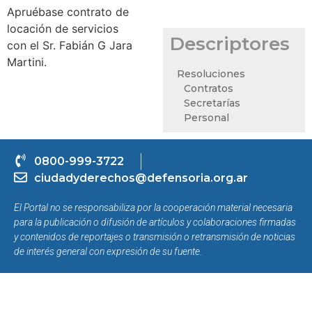
Apruébase contrato de
locación de servicios
Descriptores
con el Sr. Fabián G Jara
Martini.
Resoluciones
Contratos
Secretarías
Personal
0800-999-3722
ciudadyderechos@defensoria.org.ar
El Portal no se responsabiliza por la cooperación material necesaria
para la publicación o difusión de artículos y colaboraciones firmadas
y contenidos de reportajes o transmisión o retransmisión de noticias
de interés general con expresión de su fuente.