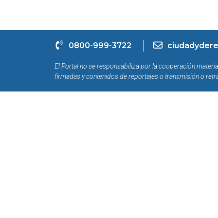
0800-999-3722
ciudadydere
El Portal no se responsabiliza por la cooperación materia
firmadas y contenidos de reportajes o transmisión o retr