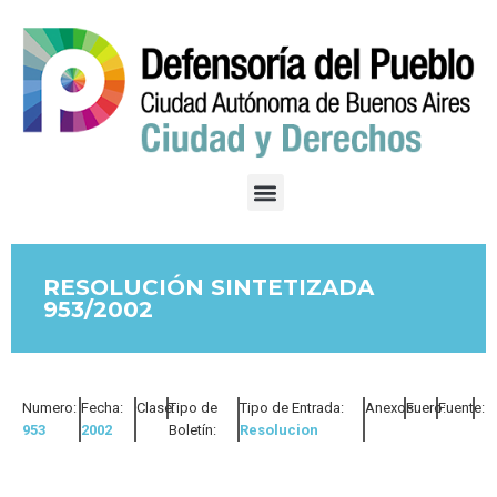
RESOLUCIÓN SINTETIZADA
953/2002
Numero:
Fecha:
Clase:
Tipo de
Tipo de Entrada:
Anexos:
Fuero:
Fuente:
953
2002
Boletín:
Resolucion