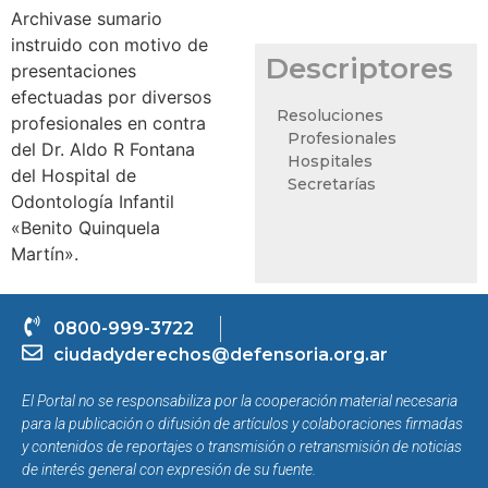
Archivase sumario
instruido con motivo de
Descriptores
presentaciones
efectuadas por diversos
Resoluciones
profesionales en contra
Profesionales
del Dr. Aldo R Fontana
Hospitales
del Hospital de
Secretarías
Odontología Infantil
«Benito Quinquela
Martín».
0800-999-3722
ciudadyderechos@defensoria.org.ar
El Portal no se responsabiliza por la cooperación material necesaria
para la publicación o difusión de artículos y colaboraciones firmadas
y contenidos de reportajes o transmisión o retransmisión de noticias
de interés general con expresión de su fuente.