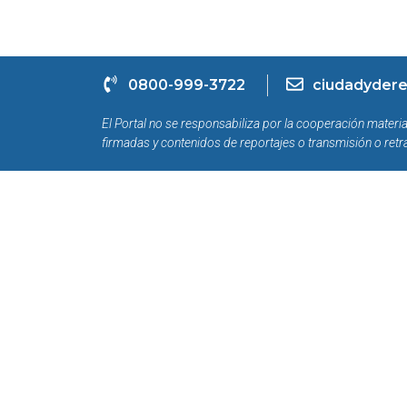
0800-999-3722
ciudadydere
El Portal no se responsabiliza por la cooperación materia
firmadas y contenidos de reportajes o transmisión o retr