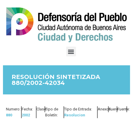
RESOLUCIÓN SINTETIZADA
880/2002-42034
Numero:
Fecha:
Clase:
Tipo de
Tipo de Entrada:
Anexos:
Fuero:
Fuente:
880
2002
Boletín:
Resolucion