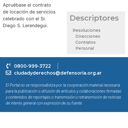
Apruébase el contrato
de locación de servicios
Descriptores
celebrado con el Sr.
Diego S. Lerendegui.
Resoluciones
Direcciones
Contratos
Personal
0800-999-3722
ciudadyderechos@defensoria.org.ar
El Portal no se responsabiliza por la cooperación material necesaria
para la publicación o difusión de artículos y colaboraciones firmadas
y contenidos de reportajes o transmisión o retransmisión de noticias
de interés general con expresión de su fuente.