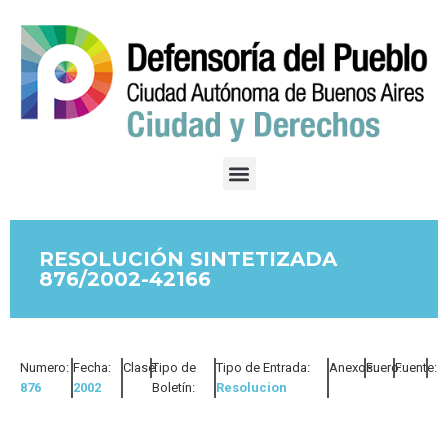
RESOLUCIÓN SINTETIZADA
876/2002-42166
Numero:
Fecha:
Clase:
Tipo de
Tipo de Entrada:
Anexos:
Fuero:
Fuente:
876
2002
Boletín:
Resolucion