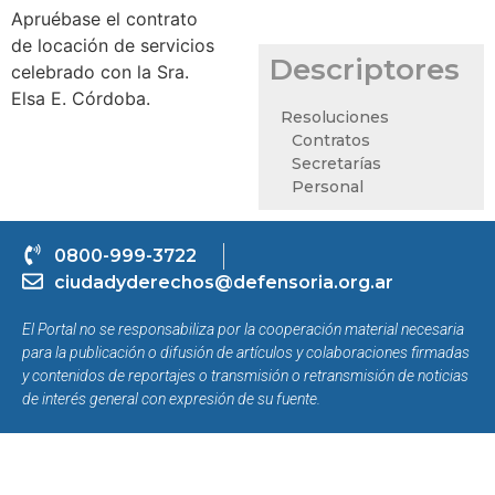
Apruébase el contrato
de locación de servicios
Descriptores
celebrado con la Sra.
Elsa E. Córdoba.
Resoluciones
Contratos
Secretarías
Personal
0800-999-3722
ciudadyderechos@defensoria.org.ar
El Portal no se responsabiliza por la cooperación material necesaria
para la publicación o difusión de artículos y colaboraciones firmadas
y contenidos de reportajes o transmisión o retransmisión de noticias
de interés general con expresión de su fuente.