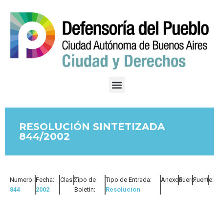
RESOLUCIÓN SINTETIZADA
844/2002
Numero:
Fecha:
Clase:
Tipo de
Tipo de Entrada:
Anexos:
Fuero:
Fuente:
844
2002
Boletín:
Resolucion