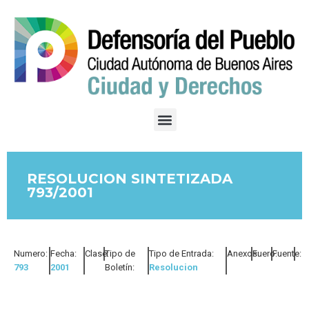
RESOLUCION SINTETIZADA
793/2001
Numero:
Fecha:
Clase:
Tipo de
Tipo de Entrada:
Anexos:
Fuero:
Fuente:
793
2001
Boletín:
Resolucion