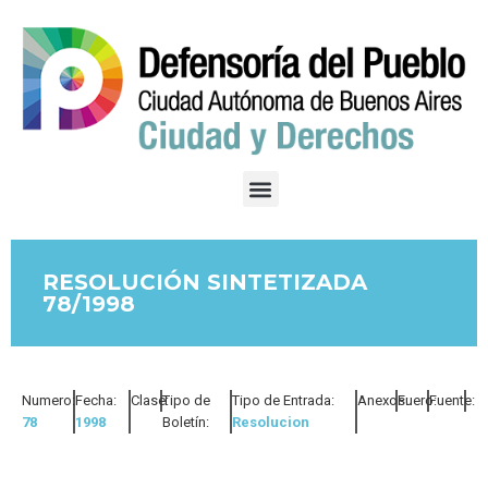
RESOLUCIÓN SINTETIZADA
78/1998
Numero:
Fecha:
Clase:
Tipo de
Tipo de Entrada:
Anexos:
Fuero:
Fuente:
78
1998
Boletín:
Resolucion