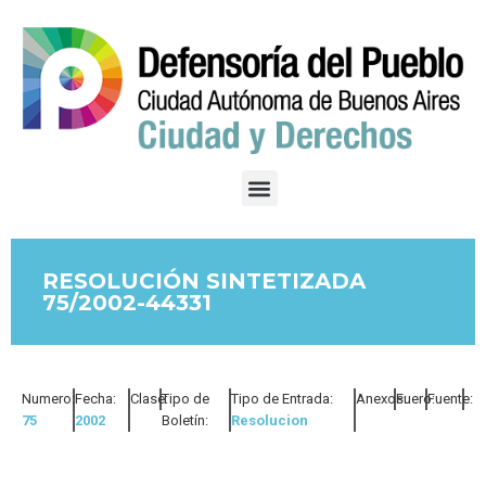
RESOLUCIÓN SINTETIZADA
75/2002-44331
Numero:
Fecha:
Clase:
Tipo de
Tipo de Entrada:
Anexos:
Fuero:
Fuente:
75
2002
Boletín:
Resolucion