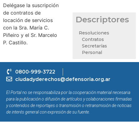
Delégase la suscripción
de contratos de
Descriptores
locación de servicios
con la Sra. María C.
Resoluciones
Piñeiro y el Sr. Marcelo
Contratos
P. Castillo.
Secretarías
Personal
0800-999-3722
ciudadyderechos@defensoria.org.ar
El Portal no se responsabiliza por la cooperación material necesaria
para la publicación o difusión de artículos y colaboraciones firmadas
y contenidos de reportajes o transmisión o retransmisión de noticias
de interés general con expresión de su fuente.