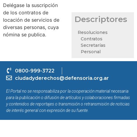
Delégase la suscripción
de los contratos de
Descriptores
locación de servicios de
diversas personas, cuya
Resoluciones
nómina se publica.
Contratos
Secretarías
Personal
0800-999-3722
ciudadyderechos@defensoria.org.ar
El Portal no se responsabiliza por la cooperación material necesaria
para la publicación o difusión de artículos y colaboraciones firmadas
y contenidos de reportajes o transmisión o retransmisión de noticias
de interés general con expresión de su fuente.