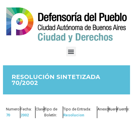
RESOLUCIÓN SINTETIZADA
70/2002
Numero:
Fecha:
Clase:
Tipo de
Tipo de Entrada:
Anexos:
Fuero:
Fuente:
70
2002
Boletín:
Resolucion