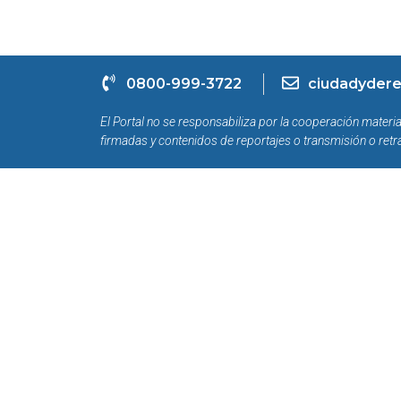
0800-999-3722
ciudadydere
El Portal no se responsabiliza por la cooperación materia
firmadas y contenidos de reportajes o transmisión o retr