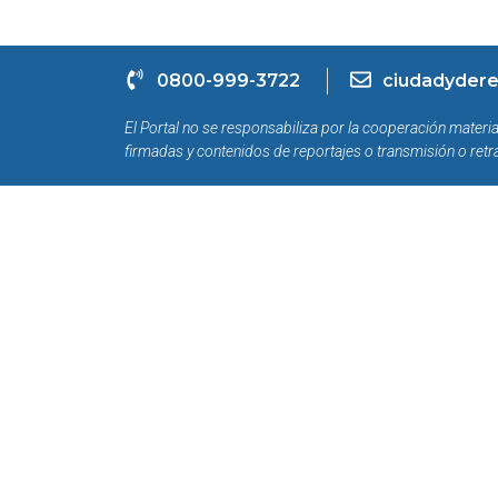
0800-999-3722
ciudadydere
El Portal no se responsabiliza por la cooperación materia
firmadas y contenidos de reportajes o transmisión o retr