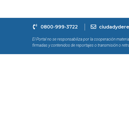
0800-999-3722
ciudadydere
El Portal no se responsabiliza por la cooperación materia
firmadas y contenidos de reportajes o transmisión o retr